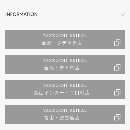
セットリング
お客様の声
会社概要
INFORMATION
婚約ネックレス
プロポーズサポート
店舗情報
ご来店予約
TAKEUCHI BRIDAL
金沢・タテマチ店
ダイヤモンド
ブランドリスト
お客様の声
特定商取引に関する表記
TAKEUCHI BRIDAL
ジュエリーリフォーム
金沢・野々市店
福井指輪工房｜手作りペアリング
お問い合わせ
プライバシーポリシー
TAKEUCHI BRIDAL
真珠ネックレス
福井指輪工房｜手作り結婚指輪 and 婚約指輪
富山インター・二口町店
福井工房｜手作り婚約指輪プロポーズプラン
TAKEUCHI BRIDAL
富山・総曲輪店