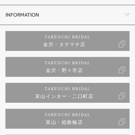
セットリング
お客様の声
会社概要
INFORMATION
婚約ネックレス
プロポーズサポート
店舗情報
ご来店予約
TAKEUCHI BRIDAL
金沢・タテマチ店
ダイヤモンド
ブランドリスト
お客様の声
特定商取引に関する表記
TAKEUCHI BRIDAL
ジュエリーリフォーム
金沢・野々市店
福井指輪工房｜手作りペアリング
お問い合わせ
プライバシーポリシー
TAKEUCHI BRIDAL
真珠ネックレス
福井指輪工房｜手作り結婚指輪 and 婚約指輪
富山インター・二口町店
福井工房｜手作り婚約指輪プロポーズプラン
TAKEUCHI BRIDAL
富山・総曲輪店