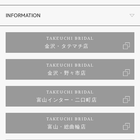
セットリング
お客様の声
会社概要
INFORMATION
婚約ネックレス
プロポーズサポート
店舗情報
ご来店予約
TAKEUCHI BRIDAL
金沢・タテマチ店
ダイヤモンド
ブランドリスト
お客様の声
特定商取引に関する表記
TAKEUCHI BRIDAL
ジュエリーリフォーム
金沢・野々市店
福井指輪工房｜手作りペアリング
お問い合わせ
プライバシーポリシー
TAKEUCHI BRIDAL
真珠ネックレス
福井指輪工房｜手作り結婚指輪 and 婚約指輪
富山インター・二口町店
福井工房｜手作り婚約指輪プロポーズプラン
TAKEUCHI BRIDAL
富山・総曲輪店