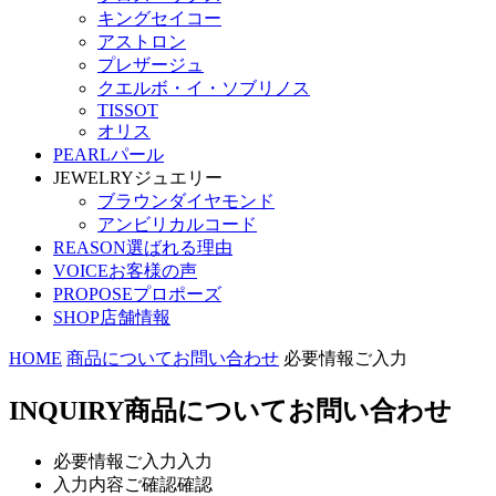
キングセイコー
アストロン
プレザージュ
クエルボ・イ・ソブリノス
TISSOT
オリス
PEARL
パール
JEWELRY
ジュエリー
ブラウンダイヤモンド
アンビリカルコード
REASON
選ばれる理由
VOICE
お客様の声
PROPOSE
プロポーズ
SHOP
店舗情報
HOME
商品についてお問い合わせ
必要情報ご入力
INQUIRY
商品についてお問い合わせ
必要情報ご入力
入力
入力内容ご確認
確認