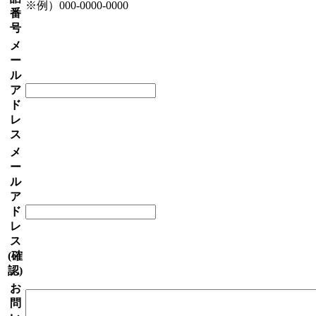
※例）000-0000-0000
番
号
メ
ー
ル
ア
ド
レ
ス
メ
ー
ル
ア
ド
レ
ス
(確
認)
お
問