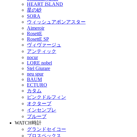
HEART ISLAND
星の砂
SORA
ウィッシュアポンアスター
Aimeroir
RosettE
RosettE SP
ヴィヴァージュ
アンティック
nocur
LORE nobel
Stel Giurare
neu spur
BAUM
ECTURO
カタム
ピンクドルフィン
オクターブ
インセンブレ
プルーブ
WATCH
時計
グランドセイコー
プロスペックス