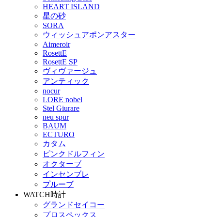
HEART ISLAND
星の砂
SORA
ウィッシュアポンアスター
Aimeroir
RosettE
RosettE SP
ヴィヴァージュ
アンティック
nocur
LORE nobel
Stel Giurare
neu spur
BAUM
ECTURO
カタム
ピンクドルフィン
オクターブ
インセンブレ
プルーブ
WATCH
時計
グランドセイコー
プロスペックス