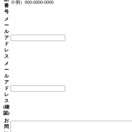
※例）000-0000-0000
番
号
メ
ー
ル
ア
ド
レ
ス
メ
ー
ル
ア
ド
レ
ス
(確
認)
お
問