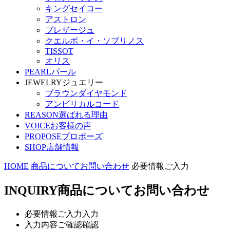
キングセイコー
アストロン
プレザージュ
クエルボ・イ・ソブリノス
TISSOT
オリス
PEARL
パール
JEWELRY
ジュエリー
ブラウンダイヤモンド
アンビリカルコード
REASON
選ばれる理由
VOICE
お客様の声
PROPOSE
プロポーズ
SHOP
店舗情報
HOME
商品についてお問い合わせ
必要情報ご入力
INQUIRY
商品についてお問い合わせ
必要情報ご入力
入力
入力内容ご確認
確認