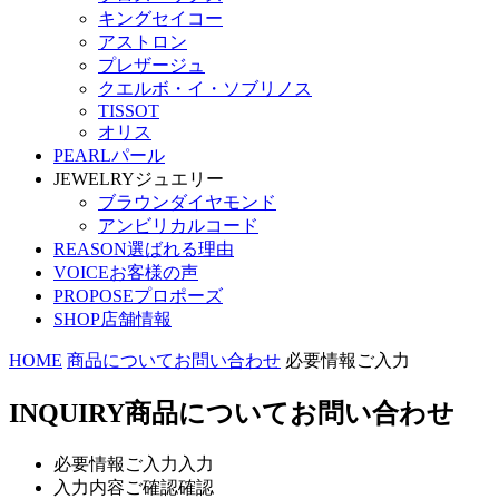
キングセイコー
アストロン
プレザージュ
クエルボ・イ・ソブリノス
TISSOT
オリス
PEARL
パール
JEWELRY
ジュエリー
ブラウンダイヤモンド
アンビリカルコード
REASON
選ばれる理由
VOICE
お客様の声
PROPOSE
プロポーズ
SHOP
店舗情報
HOME
商品についてお問い合わせ
必要情報ご入力
INQUIRY
商品についてお問い合わせ
必要情報ご入力
入力
入力内容ご確認
確認