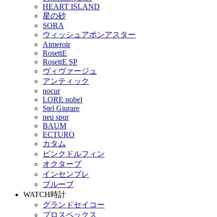
HEART ISLAND
星の砂
SORA
ウィッシュアポンアスター
Aimeroir
RosettE
RosettE SP
ヴィヴァージュ
アンティック
nocur
LORE nobel
Stel Giurare
neu spur
BAUM
ECTURO
カタム
ピンクドルフィン
オクターブ
インセンブレ
プルーブ
WATCH
時計
グランドセイコー
プロスペックス