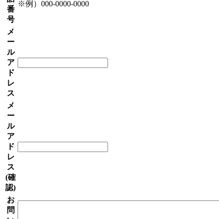
※例）000-0000-0000
番
号
メ
ー
ル
ア
ド
レ
ス
メ
ー
ル
ア
ド
レ
ス
(確
認)
お
問