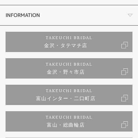
セットリング
お客様の声
会社概要
INFORMATION
婚約ネックレス
プロポーズサポート
店舗情報
ご来店予約
TAKEUCHI BRIDAL
金沢・タテマチ店
ダイヤモンド
ブランドリスト
お客様の声
特定商取引に関する表記
TAKEUCHI BRIDAL
ジュエリーリフォーム
金沢・野々市店
福井指輪工房｜手作りペアリング
お問い合わせ
プライバシーポリシー
TAKEUCHI BRIDAL
真珠ネックレス
福井指輪工房｜手作り結婚指輪 and 婚約指輪
富山インター・二口町店
福井工房｜手作り婚約指輪プロポーズプラン
TAKEUCHI BRIDAL
富山・総曲輪店