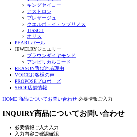
キングセイコー
アストロン
プレザージュ
クエルボ・イ・ソブリノス
TISSOT
オリス
PEARL
パール
JEWELRY
ジュエリー
ブラウンダイヤモンド
アンビリカルコード
REASON
選ばれる理由
VOICE
お客様の声
PROPOSE
プロポーズ
SHOP
店舗情報
HOME
商品についてお問い合わせ
必要情報ご入力
INQUIRY
商品についてお問い合わせ
必要情報ご入力
入力
入力内容ご確認
確認