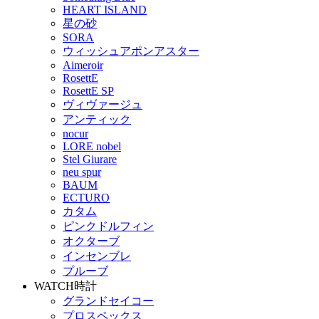
HEART ISLAND
星の砂
SORA
ウィッシュアポンアスター
Aimeroir
RosettE
RosettE SP
ヴィヴァージュ
アンティック
nocur
LORE nobel
Stel Giurare
neu spur
BAUM
ECTURO
カタム
ピンクドルフィン
オクターブ
インセンブレ
プルーブ
WATCH
時計
グランドセイコー
プロスペックス