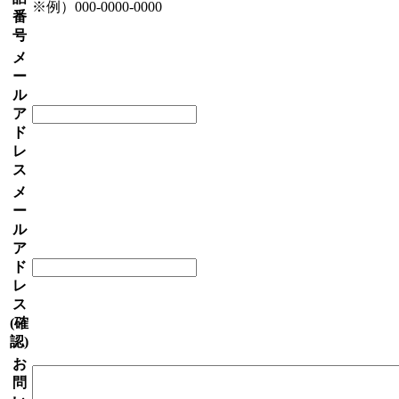
※例）000-0000-0000
番
号
メ
ー
ル
ア
ド
レ
ス
メ
ー
ル
ア
ド
レ
ス
(確
認)
お
問