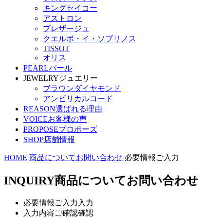
キングセイコー
アストロン
プレザージュ
クエルボ・イ・ソブリノス
TISSOT
オリス
PEARL
パール
JEWELRY
ジュエリー
ブラウンダイヤモンド
アンビリカルコード
REASON
選ばれる理由
VOICE
お客様の声
PROPOSE
プロポーズ
SHOP
店舗情報
HOME
商品についてお問い合わせ
必要情報ご入力
INQUIRY
商品についてお問い合わせ
必要情報ご入力
入力
入力内容ご確認
確認