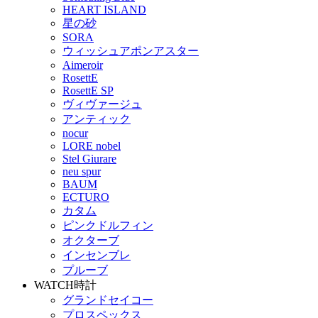
HEART ISLAND
星の砂
SORA
ウィッシュアポンアスター
Aimeroir
RosettE
RosettE SP
ヴィヴァージュ
アンティック
nocur
LORE nobel
Stel Giurare
neu spur
BAUM
ECTURO
カタム
ピンクドルフィン
オクターブ
インセンブレ
プルーブ
WATCH
時計
グランドセイコー
プロスペックス