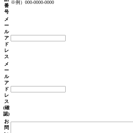
※例）000-0000-0000
番
号
メ
ー
ル
ア
ド
レ
ス
メ
ー
ル
ア
ド
レ
ス
(確
認)
お
問