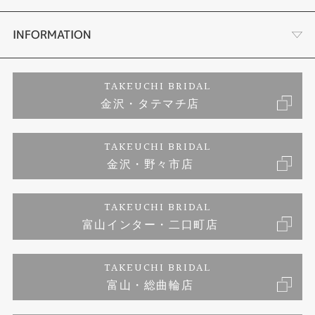
セットリング
お客様の声
会社概要
INFORMATION
婚約ネックレス
プロポーズサポート
店舗情報
ご来店予約
TAKEUCHI BRIDAL
金沢・タテマチ店
ダイヤモンド
ブランドリスト
お客様の声
特定商取引に関する表記
TAKEUCHI BRIDAL
ジュエリーリフォーム
金沢・野々市店
福井指輪工房｜手作りペアリング
お問い合わせ
プライバシーポリシー
TAKEUCHI BRIDAL
真珠ネックレス
福井指輪工房｜手作り結婚指輪 and 婚約指輪
富山インター・二口町店
福井工房｜手作り婚約指輪プロポーズプラン
TAKEUCHI BRIDAL
富山・総曲輪店