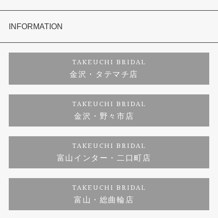
セットリング
お客様の声
会社概要
INFORMATION
婚約ネックレス
プロポーズサポート
店舗情報
ご来店予約
TAKEUCHI BRIDAL
金沢・タテマチ店
ダイヤモンド
ブランドリスト
お客様の声
特定商取引に関する表記
TAKEUCHI BRIDAL
金沢・野々市店
ジュエリーリフォーム
福井指輪工房｜手作りペアリング
お問い合わせ
プライバシーポリシー
TAKEUCHI BRIDAL
真珠ネックレス
福井指輪工房｜手作り結婚指輪 and 婚約指輪
富山インター・二口町店
福井工房｜手作り婚約指輪プロポーズプラン
TAKEUCHI BRIDAL
富山・総曲輪店