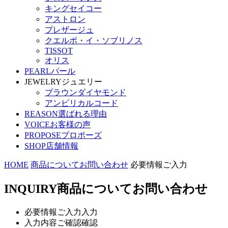
キングセイコー
アストロン
プレザージュ
クエルボ・イ・ソブリノス
TISSOT
オリス
PEARL
パール
JEWELRY
ジュエリー
ブラウンダイヤモンド
アンビリカルコード
REASON
選ばれる理由
VOICE
お客様の声
PROPOSE
プロポーズ
SHOP
店舗情報
HOME
商品についてお問い合わせ
必要情報ご入力
INQUIRY
商品についてお問い合わせ
必要情報ご入力
入力
入力内容ご確認
確認