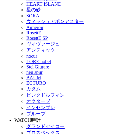
HEART ISLAND
星の砂
SORA
ウィッシュアポンアスター
Aimeroir
RosettE
RosettE SP
ヴィヴァージュ
アンティック
nocur
LORE nobel
Stel Giurare
neu spur
BAUM
ECTURO
カタム
ピンクドルフィン
オクターブ
インセンブレ
プルーブ
WATCH
時計
グランドセイコー
プロスペックス