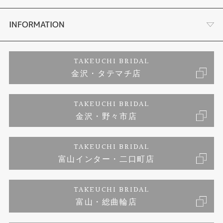
セットリング
お客様の声
会社概要
INFORMATION
婚約ネックレス
プロポーズサポート
店舗情報
ご来店予約
TAKEUCHI BRIDAL
金沢・タテマチ店
ダイヤモンド
ブランドリスト
お客様の声
特定商取引に関する表記
TAKEUCHI BRIDAL
ジュエリーリフォーム
金沢・野々市店
福井指輪工房｜手作りペアリング
お問い合わせ
プライバシーポリシー
TAKEUCHI BRIDAL
真珠ネックレス
福井指輪工房｜手作り結婚指輪 and 婚約指輪
富山インター・二口町店
福井工房｜手作り婚約指輪プロポーズプラン
TAKEUCHI BRIDAL
富山・総曲輪店