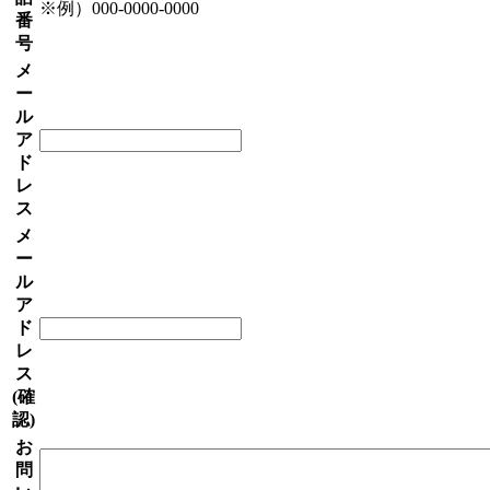
※例）000-0000-0000
番
号
メ
ー
ル
ア
ド
レ
ス
メ
ー
ル
ア
ド
レ
ス
(確
認)
お
問