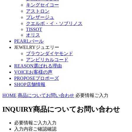
キングセイコー
アストロン
プレザージュ
クエルボ・イ・ソブリノス
TISSOT
オリス
PEARL
パール
JEWELRY
ジュエリー
ブラウンダイヤモンド
アンビリカルコード
REASON
選ばれる理由
VOICE
お客様の声
PROPOSE
プロポーズ
SHOP
店舗情報
HOME
商品についてお問い合わせ
必要情報ご入力
INQUIRY
商品についてお問い合わせ
必要情報ご入力
入力
入力内容ご確認
確認