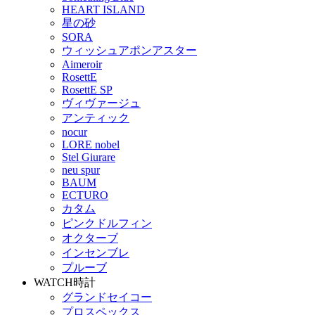
HEART ISLAND
星の砂
SORA
ウィッシュアポンアスター
Aimeroir
RosettE
RosettE SP
ヴィヴァージュ
アンティック
nocur
LORE nobel
Stel Giurare
neu spur
BAUM
ECTURO
カタム
ピンクドルフィン
オクターブ
インセンブレ
プルーブ
WATCH
時計
グランドセイコー
プロスペックス