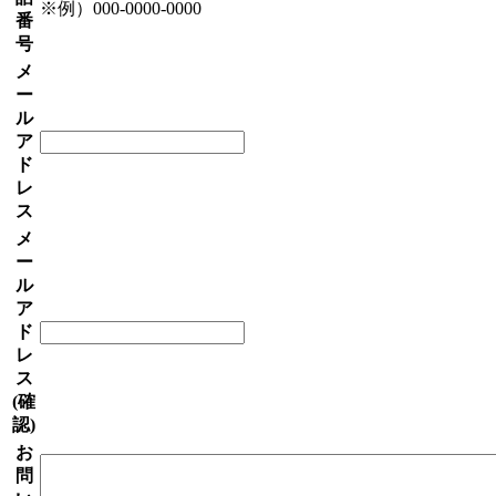
※例）000-0000-0000
番
号
メ
ー
ル
ア
ド
レ
ス
メ
ー
ル
ア
ド
レ
ス
(確
認)
お
問