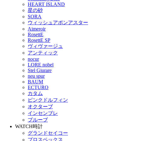
HEART ISLAND
星の砂
SORA
ウィッシュアポンアスター
Aimeroir
RosettE
RosettE SP
ヴィヴァージュ
アンティック
nocur
LORE nobel
Stel Giurare
neu spur
BAUM
ECTURO
カタム
ピンクドルフィン
オクターブ
インセンブレ
プルーブ
WATCH
時計
グランドセイコー
プロスペックス