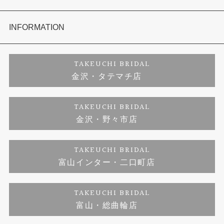
セットリング
お客様の声
会社概要
INFORMATION
婚約ネックレス
プロポーズサポート
店舗情報
ご来店予約
TAKEUCHI BRIDAL
金沢・タテマチ店
ダイヤモンド
ブランドリスト
お客様の声
特定商取引に関する表記
TAKEUCHI BRIDAL
金沢・野々市店
ジュエリーリフォーム
福井指輪工房｜手作りペアリング
お問い合わせ
プライバシーポリシー
TAKEUCHI BRIDAL
真珠ネックレス
福井指輪工房｜手作り結婚指輪 and 婚約指輪
富山インター・二口町店
福井工房｜手作り婚約指輪プロポーズプラン
TAKEUCHI BRIDAL
富山・総曲輪店