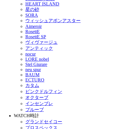
HEART ISLAND
星の砂
SORA
ウィッシュアポンアスター
Aimeroir
RosettE
RosettE SP
ヴィヴァージュ
アンティック
nocur
LORE nobel
Stel Giurare
neu spur
BAUM
ECTURO
カタム
ピンクドルフィン
オクターブ
インセンブレ
プルーブ
WATCH
時計
グランドセイコー
プロスペックス