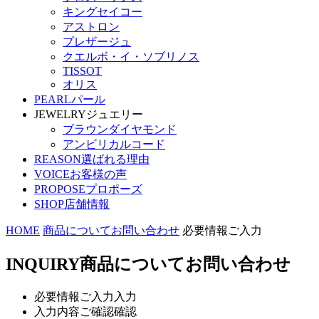
キングセイコー
アストロン
プレザージュ
クエルボ・イ・ソブリノス
TISSOT
オリス
PEARL
パール
JEWELRY
ジュエリー
ブラウンダイヤモンド
アンビリカルコード
REASON
選ばれる理由
VOICE
お客様の声
PROPOSE
プロポーズ
SHOP
店舗情報
HOME
商品についてお問い合わせ
必要情報ご入力
INQUIRY
商品についてお問い合わせ
必要情報ご入力
入力
入力内容ご確認
確認