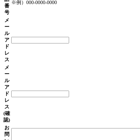
※例）000-0000-0000
番
号
メ
ー
ル
ア
ド
レ
ス
メ
ー
ル
ア
ド
レ
ス
(確
認)
お
問