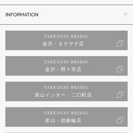
セットリング
お客様の声
会社概要
INFORMATION
婚約ネックレス
プロポーズサポート
店舗情報
ご来店予約
TAKEUCHI BRIDAL
金沢・タテマチ店
ダイヤモンド
ブランドリスト
お客様の声
特定商取引に関する表記
TAKEUCHI BRIDAL
ジュエリーリフォーム
金沢・野々市店
福井指輪工房｜手作りペアリング
お問い合わせ
プライバシーポリシー
TAKEUCHI BRIDAL
真珠ネックレス
福井指輪工房｜手作り結婚指輪 and 婚約指輪
富山インター・二口町店
福井工房｜手作り婚約指輪プロポーズプラン
TAKEUCHI BRIDAL
富山・総曲輪店