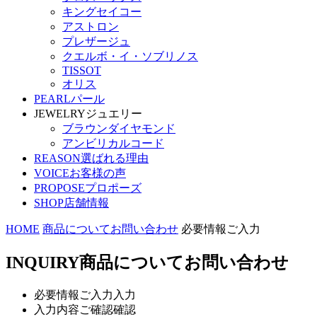
キングセイコー
アストロン
プレザージュ
クエルボ・イ・ソブリノス
TISSOT
オリス
PEARL
パール
JEWELRY
ジュエリー
ブラウンダイヤモンド
アンビリカルコード
REASON
選ばれる理由
VOICE
お客様の声
PROPOSE
プロポーズ
SHOP
店舗情報
HOME
商品についてお問い合わせ
必要情報ご入力
INQUIRY
商品についてお問い合わせ
必要情報ご入力
入力
入力内容ご確認
確認