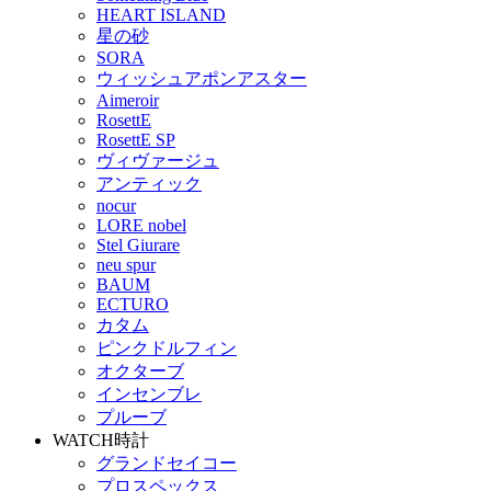
HEART ISLAND
星の砂
SORA
ウィッシュアポンアスター
Aimeroir
RosettE
RosettE SP
ヴィヴァージュ
アンティック
nocur
LORE nobel
Stel Giurare
neu spur
BAUM
ECTURO
カタム
ピンクドルフィン
オクターブ
インセンブレ
プルーブ
WATCH
時計
グランドセイコー
プロスペックス