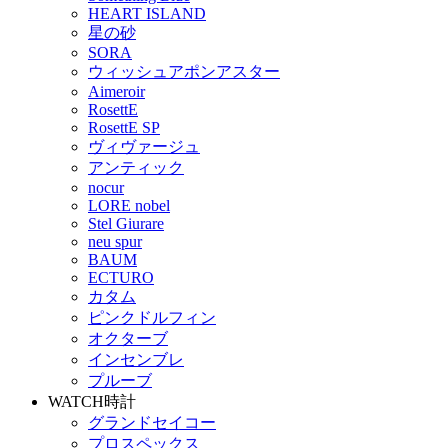
HEART ISLAND
星の砂
SORA
ウィッシュアポンアスター
Aimeroir
RosettE
RosettE SP
ヴィヴァージュ
アンティック
nocur
LORE nobel
Stel Giurare
neu spur
BAUM
ECTURO
カタム
ピンクドルフィン
オクターブ
インセンブレ
プルーブ
WATCH
時計
グランドセイコー
プロスペックス