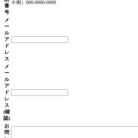
※例）000-0000-0000
番
号
メ
ー
ル
ア
ド
レ
ス
メ
ー
ル
ア
ド
レ
ス
(確
認)
お
問