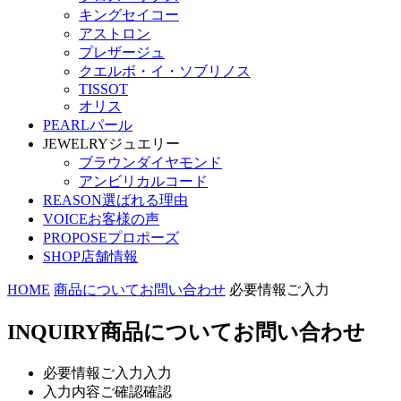
キングセイコー
アストロン
プレザージュ
クエルボ・イ・ソブリノス
TISSOT
オリス
PEARL
パール
JEWELRY
ジュエリー
ブラウンダイヤモンド
アンビリカルコード
REASON
選ばれる理由
VOICE
お客様の声
PROPOSE
プロポーズ
SHOP
店舗情報
HOME
商品についてお問い合わせ
必要情報ご入力
INQUIRY
商品についてお問い合わせ
必要情報ご入力
入力
入力内容ご確認
確認