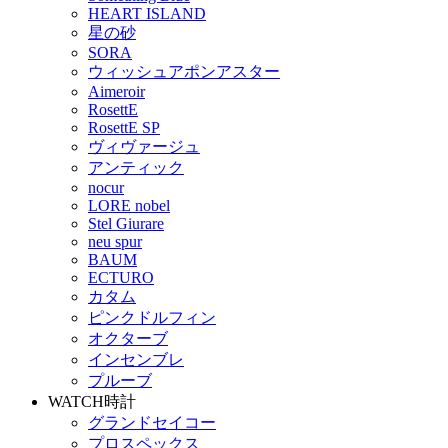
HEART ISLAND
星の砂
SORA
ウィッシュアポンアスター
Aimeroir
RosettE
RosettE SP
ヴィヴァージュ
アンティック
nocur
LORE nobel
Stel Giurare
neu spur
BAUM
ECTURO
カタム
ピンクドルフィン
オクターブ
インセンブレ
プルーブ
WATCH
時計
グランドセイコー
プロスペックス