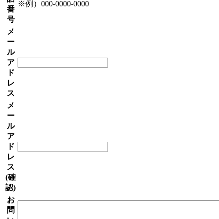
※例）000-0000-0000
番
号
メ
ー
ル
ア
ド
レ
ス
メ
ー
ル
ア
ド
レ
ス
(確
認)
お
問