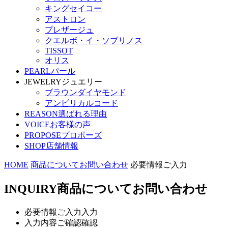
キングセイコー
アストロン
プレザージュ
クエルボ・イ・ソブリノス
TISSOT
オリス
PEARL
パール
JEWELRY
ジュエリー
ブラウンダイヤモンド
アンビリカルコード
REASON
選ばれる理由
VOICE
お客様の声
PROPOSE
プロポーズ
SHOP
店舗情報
HOME
商品についてお問い合わせ
必要情報ご入力
INQUIRY
商品についてお問い合わせ
必要情報ご入力
入力
入力内容ご確認
確認