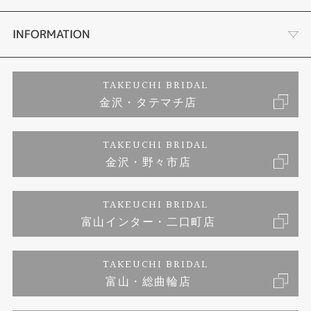
セットリング
お客様の声
会社概要
INFORMATION
婚約ネックレス
プロポーズサポート
店舗情報
ご来店予約
TAKEUCHI BRIDAL
金沢・タテマチ店
ダイヤモンド
ブランドリスト
お客様の声
特定商取引に関する表記
TAKEUCHI BRIDAL
ジュエリーリフォーム
金沢・野々市店
福井指輪工房｜手作りペアリング
お問い合わせ
プライバシーポリシー
TAKEUCHI BRIDAL
真珠ネックレス
福井指輪工房｜手作り結婚指輪 and 婚約指輪
富山インター・二口町店
福井工房｜手作り婚約指輪プロポーズプラン
TAKEUCHI BRIDAL
富山・総曲輪店