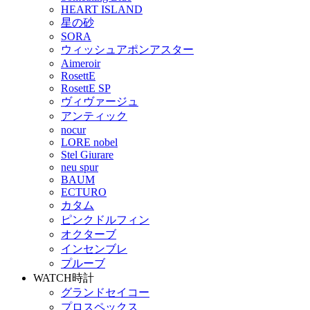
HEART ISLAND
星の砂
SORA
ウィッシュアポンアスター
Aimeroir
RosettE
RosettE SP
ヴィヴァージュ
アンティック
nocur
LORE nobel
Stel Giurare
neu spur
BAUM
ECTURO
カタム
ピンクドルフィン
オクターブ
インセンブレ
プルーブ
WATCH
時計
グランドセイコー
プロスペックス