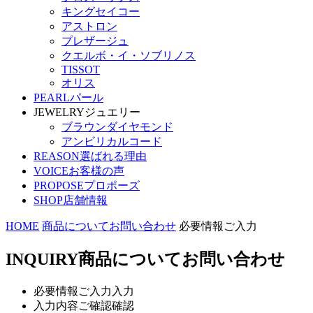
キングセイコー
アストロン
プレザージュ
クエルボ・イ・ソブリノス
TISSOT
オリス
PEARL
パール
JEWELRY
ジュエリー
ブラウンダイヤモンド
アンビリカルコード
REASON
選ばれる理由
VOICE
お客様の声
PROPOSE
プロポーズ
SHOP
店舗情報
HOME
商品についてお問い合わせ
必要情報ご入力
INQUIRY
商品についてお問い合わせ
必要情報ご入力
入力
入力内容ご確認
確認