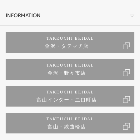
セットリング
お客様の声
会社概要
INFORMATION
婚約ネックレス
プロポーズサポート
店舗情報
ご来店予約
TAKEUCHI BRIDAL
金沢・タテマチ店
ダイヤモンド
ブランドリスト
お客様の声
特定商取引に関する表記
TAKEUCHI BRIDAL
ジュエリーリフォーム
金沢・野々市店
福井指輪工房｜手作りペアリング
お問い合わせ
プライバシーポリシー
TAKEUCHI BRIDAL
真珠ネックレス
福井指輪工房｜手作り結婚指輪 and 婚約指輪
富山インター・二口町店
福井工房｜手作り婚約指輪プロポーズプラン
TAKEUCHI BRIDAL
富山・総曲輪店