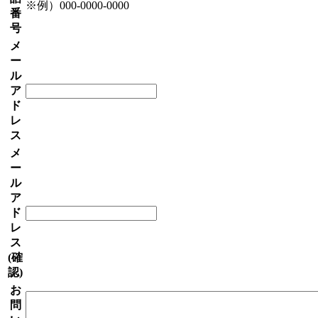
※例）000-0000-0000
番
号
メ
ー
ル
ア
ド
レ
ス
メ
ー
ル
ア
ド
レ
ス
(確
認)
お
問