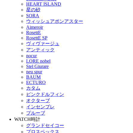
HEART ISLAND
星の砂
SORA
ウィッシュアポンアスター
Aimeroir
RosettE
RosettE SP
ヴィヴァージュ
アンティック
nocur
LORE nobel
Stel Giurare
neu spur
BAUM
ECTURO
カタム
ピンクドルフィン
オクターブ
インセンブレ
プルーブ
WATCH
時計
グランドセイコー
プロスペックス