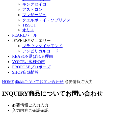
キングセイコー
アストロン
プレザージュ
クエルボ・イ・ソブリノス
TISSOT
オリス
PEARL
パール
JEWELRY
ジュエリー
ブラウンダイヤモンド
アンビリカルコード
REASON
選ばれる理由
VOICE
お客様の声
PROPOSE
プロポーズ
SHOP
店舗情報
HOME
商品についてお問い合わせ
必要情報ご入力
INQUIRY
商品についてお問い合わせ
必要情報ご入力
入力
入力内容ご確認
確認