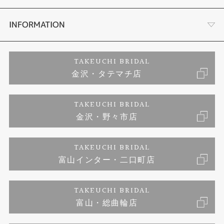
セットリング
お客様の声
会社概要
INFORMATION
婚約ネックレス
プロポーズサポート
店舗情報
ご来店予約
TAKEUCHI BRIDAL
金沢・タテマチ店
ダイヤモンド
ブランドリスト
お客様の声
特定商取引に関する表記
TAKEUCHI BRIDAL
ジュエリーリフォーム
金沢・野々市店
福井指輪工房｜手作りペアリング
お問い合わせ
プライバシーポリシー
TAKEUCHI BRIDAL
真珠ネックレス
福井指輪工房｜手作り結婚指輪 and 婚約指輪
富山インター・二口町店
福井工房｜手作り婚約指輪プロポーズプラン
TAKEUCHI BRIDAL
富山・総曲輪店