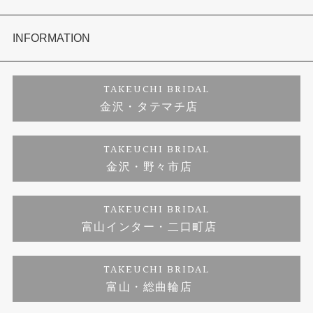
セットリング
お客様の声
会社概要
INFORMATION
婚約ネックレス
プロポーズサポート
店舗情報
ご来店予約
TAKEUCHI BRIDAL
金沢・タテマチ店
ダイヤモンド
ブランドリスト
お客様の声
特定商取引に関する表記
TAKEUCHI BRIDAL
金沢・野々市店
ジュエリーリフォーム
福井指輪工房｜手作りペアリング
お問い合わせ
プライバシーポリシー
TAKEUCHI BRIDAL
真珠ネックレス
福井指輪工房｜手作り結婚指輪 and 婚約指輪
富山インター・二口町店
福井工房｜手作り婚約指輪プロポーズプラン
TAKEUCHI BRIDAL
富山・総曲輪店