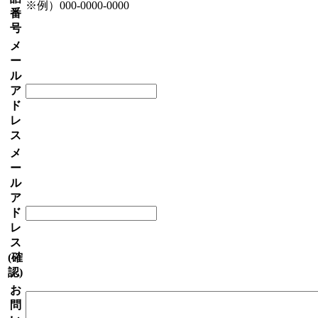
※例）000-0000-0000
番
号
メ
ー
ル
ア
ド
レ
ス
メ
ー
ル
ア
ド
レ
ス
(確
認)
お
問