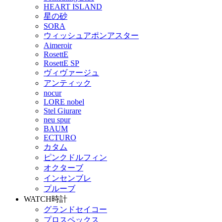
HEART ISLAND
星の砂
SORA
ウィッシュアポンアスター
Aimeroir
RosettE
RosettE SP
ヴィヴァージュ
アンティック
nocur
LORE nobel
Stel Giurare
neu spur
BAUM
ECTURO
カタム
ピンクドルフィン
オクターブ
インセンブレ
プルーブ
WATCH
時計
グランドセイコー
プロスペックス