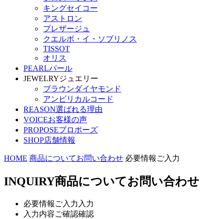
キングセイコー
アストロン
プレザージュ
クエルボ・イ・ソブリノス
TISSOT
オリス
PEARL
パール
JEWELRY
ジュエリー
ブラウンダイヤモンド
アンビリカルコード
REASON
選ばれる理由
VOICE
お客様の声
PROPOSE
プロポーズ
SHOP
店舗情報
HOME
商品についてお問い合わせ
必要情報ご入力
INQUIRY
商品についてお問い合わせ
必要情報ご入力
入力
入力内容ご確認
確認