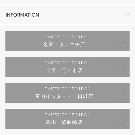
セットリング
お客様の声
会社概要
INFORMATION
婚約ネックレス
プロポーズサポート
店舗情報
ご来店予約
TAKEUCHI BRIDAL
金沢・タテマチ店
ダイヤモンド
ブランドリスト
お客様の声
特定商取引に関する表記
TAKEUCHI BRIDAL
ジュエリーリフォーム
金沢・野々市店
福井指輪工房｜手作りペアリング
お問い合わせ
プライバシーポリシー
TAKEUCHI BRIDAL
真珠ネックレス
福井指輪工房｜手作り結婚指輪 and 婚約指輪
富山インター・二口町店
福井工房｜手作り婚約指輪プロポーズプラン
TAKEUCHI BRIDAL
富山・総曲輪店