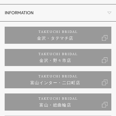
セットリング
お客様の声
会社概要
INFORMATION
婚約ネックレス
プロポーズサポート
店舗情報
ご来店予約
TAKEUCHI BRIDAL
金沢・タテマチ店
ダイヤモンド
ブランドリスト
お客様の声
特定商取引に関する表記
TAKEUCHI BRIDAL
ジュエリーリフォーム
金沢・野々市店
福井指輪工房｜手作りペアリング
お問い合わせ
プライバシーポリシー
TAKEUCHI BRIDAL
真珠ネックレス
福井指輪工房｜手作り結婚指輪 and 婚約指輪
富山インター・二口町店
福井工房｜手作り婚約指輪プロポーズプラン
TAKEUCHI BRIDAL
富山・総曲輪店