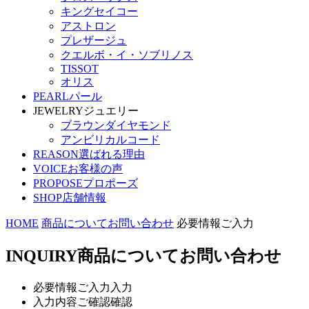
キングセイコー
アストロン
プレザージュ
クエルボ・イ・ソブリノス
TISSOT
オリス
PEARL
パール
JEWELRY
ジュエリー
ブラウンダイヤモンド
アンビリカルコード
REASON
選ばれる理由
VOICE
お客様の声
PROPOSE
プロポーズ
SHOP
店舗情報
HOME
商品についてお問い合わせ
必要情報ご入力
INQUIRY
商品についてお問い合わせ
必要情報ご入力
入力
入力内容ご確認
確認