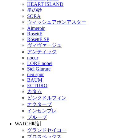
HEART ISLAND
星の砂
SORA
ウィッシュアポンアスター
Aimeroir
RosettE
RosettE SP
ヴィヴァージュ
アンティック
nocur
LORE nobel
Stel Giurare
neu spur
BAUM
ECTURO
カタム
ピンクドルフィン
オクターブ
インセンブレ
プルーブ
WATCH
時計
グランドセイコー
プロスペックス