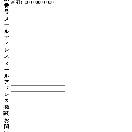
※例）000-0000-0000
番
号
メ
ー
ル
ア
ド
レ
ス
メ
ー
ル
ア
ド
レ
ス
(確
認)
お
問