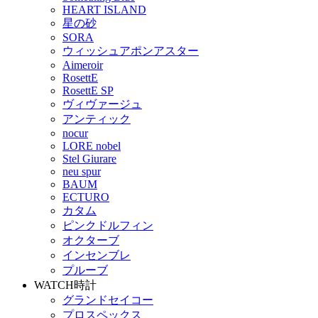
HEART ISLAND
星の砂
SORA
ウィッシュアポンアスター
Aimeroir
RosettE
RosettE SP
ヴィヴァージュ
アンティック
nocur
LORE nobel
Stel Giurare
neu spur
BAUM
ECTURO
カタム
ピンクドルフィン
オクターブ
インセンブレ
プルーブ
WATCH
時計
グランドセイコー
プロスペックス