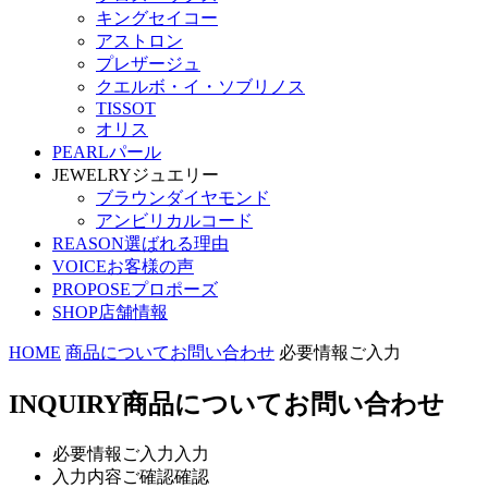
キングセイコー
アストロン
プレザージュ
クエルボ・イ・ソブリノス
TISSOT
オリス
PEARL
パール
JEWELRY
ジュエリー
ブラウンダイヤモンド
アンビリカルコード
REASON
選ばれる理由
VOICE
お客様の声
PROPOSE
プロポーズ
SHOP
店舗情報
HOME
商品についてお問い合わせ
必要情報ご入力
INQUIRY
商品についてお問い合わせ
必要情報ご入力
入力
入力内容ご確認
確認