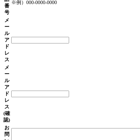
※例）000-0000-0000
番
号
メ
ー
ル
ア
ド
レ
ス
メ
ー
ル
ア
ド
レ
ス
(確
認)
お
問