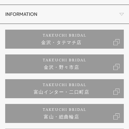
セットリング
お客様の声
会社概要
INFORMATION
婚約ネックレス
プロポーズサポート
店舗情報
ご来店予約
TAKEUCHI BRIDAL
金沢・タテマチ店
ダイヤモンド
ブランドリスト
お客様の声
特定商取引に関する表記
TAKEUCHI BRIDAL
ジュエリーリフォーム
金沢・野々市店
福井指輪工房｜手作りペアリング
お問い合わせ
プライバシーポリシー
TAKEUCHI BRIDAL
真珠ネックレス
福井指輪工房｜手作り結婚指輪 and 婚約指輪
富山インター・二口町店
福井工房｜手作り婚約指輪プロポーズプラン
TAKEUCHI BRIDAL
富山・総曲輪店