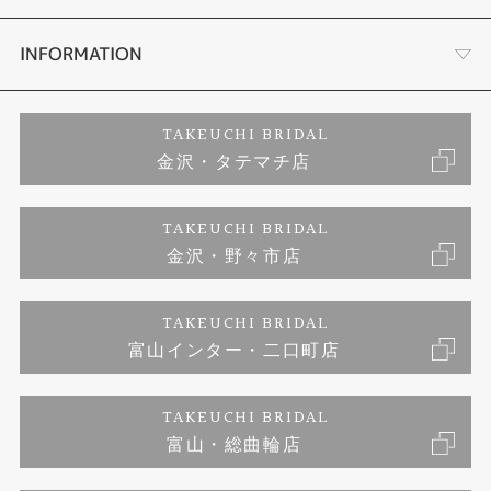
セットリング
お客様の声
会社概要
INFORMATION
婚約ネックレス
プロポーズサポート
店舗情報
ご来店予約
TAKEUCHI BRIDAL
金沢・タテマチ店
ダイヤモンド
ブランドリスト
お客様の声
特定商取引に関する表記
TAKEUCHI BRIDAL
ジュエリーリフォーム
金沢・野々市店
福井指輪工房｜手作りペアリング
お問い合わせ
プライバシーポリシー
TAKEUCHI BRIDAL
真珠ネックレス
福井指輪工房｜手作り結婚指輪 and 婚約指輪
富山インター・二口町店
福井工房｜手作り婚約指輪プロポーズプラン
TAKEUCHI BRIDAL
富山・総曲輪店