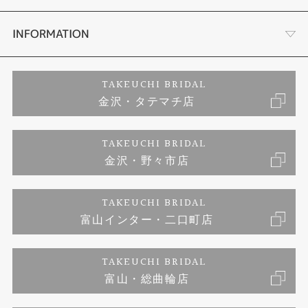
セットリング
お客様の声
会社概要
INFORMATION
婚約ネックレス
プロポーズサポート
店舗情報
ご来店予約
TAKEUCHI BRIDAL
金沢・タテマチ店
ダイヤモンド
ブランドリスト
お客様の声
特定商取引に関する表記
TAKEUCHI BRIDAL
ジュエリーリフォーム
金沢・野々市店
福井指輪工房｜手作りペアリング
お問い合わせ
プライバシーポリシー
TAKEUCHI BRIDAL
真珠ネックレス
福井指輪工房｜手作り結婚指輪 and 婚約指輪
富山インター・二口町店
福井工房｜手作り婚約指輪プロポーズプラン
TAKEUCHI BRIDAL
富山・総曲輪店