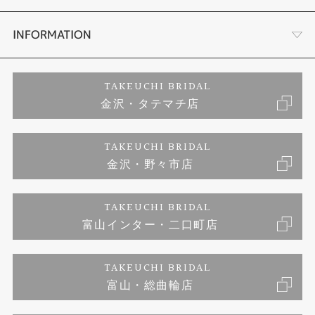
セットリング
お客様の声
会社概要
INFORMATION
婚約ネックレス
プロポーズサポート
店舗情報
ご来店予約
TAKEUCHI BRIDAL
金沢・タテマチ店
ダイヤモンド
ブランドリスト
お客様の声
特定商取引に関する表記
TAKEUCHI BRIDAL
ジュエリーリフォーム
金沢・野々市店
福井指輪工房｜手作りペアリング
お問い合わせ
プライバシーポリシー
TAKEUCHI BRIDAL
真珠ネックレス
福井指輪工房｜手作り結婚指輪 and 婚約指輪
富山インター・二口町店
福井工房｜手作り婚約指輪プロポーズプラン
TAKEUCHI BRIDAL
富山・総曲輪店