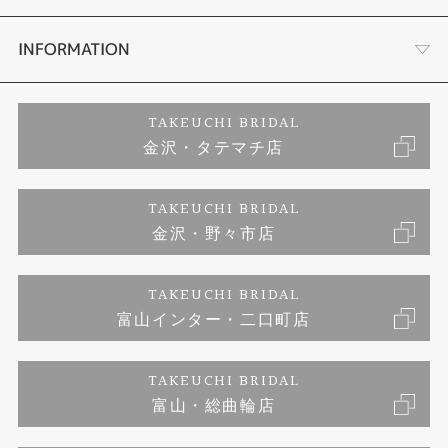
セットリング
お客様の声
会社概要
INFORMATION
婚約ネックレス
プロポーズサポート
店舗情報
ご来店予約
TAKEUCHI BRIDAL
金沢・タテマチ店
ダイヤモンド
ブランドリスト
お客様の声
特定商取引に関する表記
TAKEUCHI BRIDAL
ジュエリーリフォーム
金沢・野々市店
福井指輪工房｜手作りペアリング
お問い合わせ
プライバシーポリシー
TAKEUCHI BRIDAL
真珠ネックレス
福井指輪工房｜手作り結婚指輪 and 婚約指輪
富山インター・二口町店
福井工房｜手作り婚約指輪プロポーズプラン
TAKEUCHI BRIDAL
富山・総曲輪店