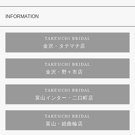
セットリング
お客様の声
会社概要
INFORMATION
婚約ネックレス
プロポーズサポート
店舗情報
ご来店予約
TAKEUCHI BRIDAL
金沢・タテマチ店
ダイヤモンド
ブランドリスト
お客様の声
特定商取引に関する表記
TAKEUCHI BRIDAL
金沢・野々市店
ジュエリーリフォーム
福井指輪工房｜手作りペアリング
お問い合わせ
プライバシーポリシー
TAKEUCHI BRIDAL
真珠ネックレス
福井指輪工房｜手作り結婚指輪 and 婚約指輪
富山インター・二口町店
福井工房｜手作り婚約指輪プロポーズプラン
TAKEUCHI BRIDAL
富山・総曲輪店