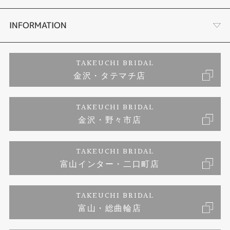
セットリング
お客様の声
会社概要
INFORMATION
婚約ネックレス
プロポーズサポート
店舗情報
ご来店予約
TAKEUCHI BRIDAL
金沢・タテマチ店
ダイヤモンド
ブランドリスト
お客様の声
特定商取引に関する表記
TAKEUCHI BRIDAL
ジュエリーリフォーム
金沢・野々市店
福井指輪工房｜手作りペアリング
お問い合わせ
プライバシーポリシー
TAKEUCHI BRIDAL
真珠ネックレス
福井指輪工房｜手作り結婚指輪 and 婚約指輪
富山インター・二口町店
福井工房｜手作り婚約指輪プロポーズプラン
TAKEUCHI BRIDAL
富山・総曲輪店