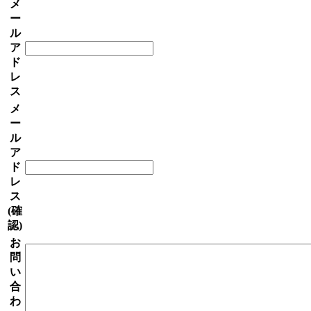
メ
ー
ル
ア
ド
レ
ス
メ
ー
ル
ア
ド
レ
ス
(確
認)
お
問
い
合
わ