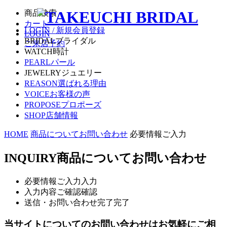
商品検索
カート
LOGIN / 新規会員登録
LOGIN
BRIDAL
ブライダル
ご来店予約
WATCH
時計
PEARL
パール
JEWELRY
ジュエリー
REASON
選ばれる理由
VOICE
お客様の声
PROPOSE
プロポーズ
SHOP
店舗情報
HOME
商品についてお問い合わせ
必要情報ご入力
INQUIRY
商品についてお問い合わせ
必要情報ご入力
入力
入力内容ご確認
確認
送信・お問い合わせ完了
完了
当サイトについてのお問い合わせはお気軽にご相