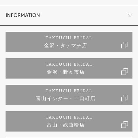
セットリング
お客様の声
会社概要
INFORMATION
婚約ネックレス
プロポーズサポート
店舗情報
ご来店予約
TAKEUCHI BRIDAL
金沢・タテマチ店
ダイヤモンド
ブランドリスト
お客様の声
特定商取引に関する表記
TAKEUCHI BRIDAL
ジュエリーリフォーム
金沢・野々市店
福井指輪工房｜手作りペアリング
お問い合わせ
プライバシーポリシー
TAKEUCHI BRIDAL
真珠ネックレス
福井指輪工房｜手作り結婚指輪 and 婚約指輪
富山インター・二口町店
福井工房｜手作り婚約指輪プロポーズプラン
TAKEUCHI BRIDAL
富山・総曲輪店