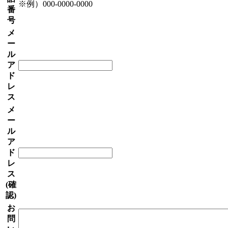
※例）000-0000-0000
番
号
メ
ー
ル
ア
ド
レ
ス
メ
ー
ル
ア
ド
レ
ス
(確
認)
お
問