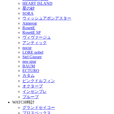
HEART ISLAND
星の砂
SORA
ウィッシュアポンアスター
Aimeroir
RosettE
RosettE SP
ヴィヴァージュ
アンティック
nocur
LORE nobel
Stel Giurare
neu spur
BAUM
ECTURO
カタム
ピンクドルフィン
オクターブ
インセンブレ
プルーブ
WATCH
時計
グランドセイコー
プロスペックス