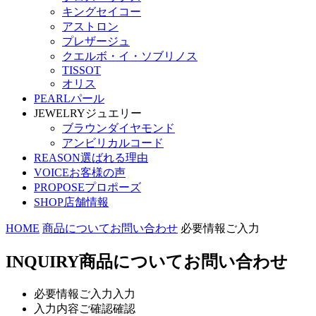
キングセイコー
アストロン
プレザージュ
クエルボ・イ・ソブリノス
TISSOT
オリス
PEARL
パール
JEWELRY
ジュエリー
ブラウンダイヤモンド
アンビリカルコード
REASON
選ばれる理由
VOICE
お客様の声
PROPOSE
プロポーズ
SHOP
店舗情報
HOME
商品についてお問い合わせ
必要情報ご入力
INQUIRY
商品についてお問い合わせ
必要情報ご入力
入力
入力内容ご確認
確認