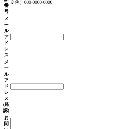
※例）000-0000-0000
番
号
メ
ー
ル
ア
ド
レ
ス
メ
ー
ル
ア
ド
レ
ス
(確
認)
お
問