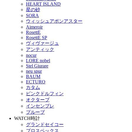
HEART ISLAND
星の砂
SORA
ウィッシュアポンアスター
Aimeroir
RosettE
RosettE SP
ヴィヴァージュ
アンティック
nocur
LORE nobel
Stel Giurare
neu spur
BAUM
ECTURO
カタム
ピンクドルフィン
オクターブ
インセンブレ
プルーブ
WATCH
時計
グランドセイコー
プロスペックス