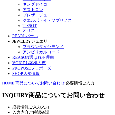
キングセイコー
アストロン
プレザージュ
クエルボ・イ・ソブリノス
TISSOT
オリス
PEARL
パール
JEWELRY
ジュエリー
ブラウンダイヤモンド
アンビリカルコード
REASON
選ばれる理由
VOICE
お客様の声
PROPOSE
プロポーズ
SHOP
店舗情報
HOME
商品についてお問い合わせ
必要情報ご入力
INQUIRY
商品についてお問い合わせ
必要情報ご入力
入力
入力内容ご確認
確認