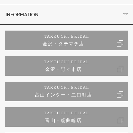
セットリング
お客様の声
会社概要
INFORMATION
婚約ネックレス
プロポーズサポート
店舗情報
ご来店予約
TAKEUCHI BRIDAL
金沢・タテマチ店
ダイヤモンド
ブランドリスト
お客様の声
特定商取引に関する表記
TAKEUCHI BRIDAL
ジュエリーリフォーム
金沢・野々市店
福井指輪工房｜手作りペアリング
お問い合わせ
プライバシーポリシー
TAKEUCHI BRIDAL
真珠ネックレス
福井指輪工房｜手作り結婚指輪 and 婚約指輪
富山インター・二口町店
福井工房｜手作り婚約指輪プロポーズプラン
TAKEUCHI BRIDAL
富山・総曲輪店