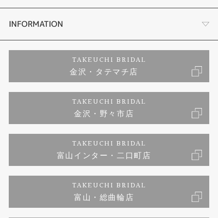
セットリング
お客様の声
会社概要
INFORMATION
婚約ネックレス
プロポーズサポート
店舗情報
ご来店予約
TAKEUCHI BRIDAL
金沢・タテマチ店
ダイヤモンド
ブランドリスト
お客様の声
特定商取引に関する表記
TAKEUCHI BRIDAL
ジュエリーリフォーム
金沢・野々市店
福井指輪工房｜手作りペアリング
お問い合わせ
プライバシーポリシー
TAKEUCHI BRIDAL
真珠ネックレス
福井指輪工房｜手作り結婚指輪 and 婚約指輪
富山インター・二口町店
福井工房｜手作り婚約指輪プロポーズプラン
TAKEUCHI BRIDAL
富山・総曲輪店