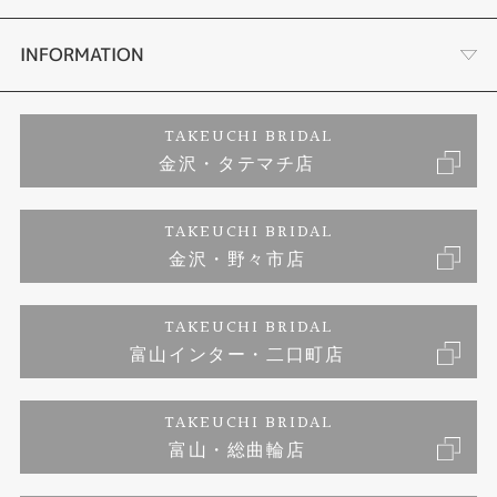
セットリング
お客様の声
会社概要
INFORMATION
婚約ネックレス
プロポーズサポート
店舗情報
ご来店予約
TAKEUCHI BRIDAL
金沢・タテマチ店
ダイヤモンド
ブランドリスト
お客様の声
特定商取引に関する表記
TAKEUCHI BRIDAL
ジュエリーリフォーム
金沢・野々市店
福井指輪工房｜手作りペアリング
お問い合わせ
プライバシーポリシー
TAKEUCHI BRIDAL
真珠ネックレス
福井指輪工房｜手作り結婚指輪 and 婚約指輪
富山インター・二口町店
福井工房｜手作り婚約指輪プロポーズプラン
TAKEUCHI BRIDAL
富山・総曲輪店