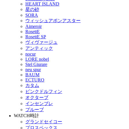
HEART ISLAND
星の砂
SORA
ウィッシュアポンアスター
Aimeroir
RosettE
RosettE SP
ヴィヴァージュ
アンティック
nocur
LORE nobel
Stel Giurare
neu spur
BAUM
ECTURO
カタム
ピンクドルフィン
オクターブ
インセンブレ
プルーブ
WATCH
時計
グランドセイコー
プロスペックス