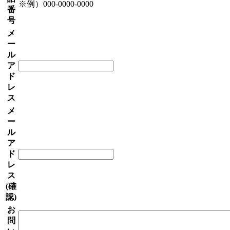
※例）000-0000-0000
番
号
メ
ー
ル
ア
ド
レ
ス
メ
ー
ル
ア
ド
レ
ス
(確
認)
お
問