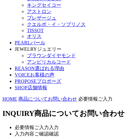
キングセイコー
アストロン
プレザージュ
クエルボ・イ・ソブリノス
TISSOT
オリス
PEARL
パール
JEWELRY
ジュエリー
ブラウンダイヤモンド
アンビリカルコード
REASON
選ばれる理由
VOICE
お客様の声
PROPOSE
プロポーズ
SHOP
店舗情報
HOME
商品についてお問い合わせ
必要情報ご入力
INQUIRY
商品についてお問い合わせ
必要情報ご入力
入力
入力内容ご確認
確認