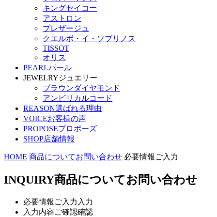
キングセイコー
アストロン
プレザージュ
クエルボ・イ・ソブリノス
TISSOT
オリス
PEARL
パール
JEWELRY
ジュエリー
ブラウンダイヤモンド
アンビリカルコード
REASON
選ばれる理由
VOICE
お客様の声
PROPOSE
プロポーズ
SHOP
店舗情報
HOME
商品についてお問い合わせ
必要情報ご入力
INQUIRY
商品についてお問い合わせ
必要情報ご入力
入力
入力内容ご確認
確認