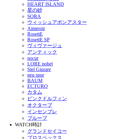
HEART ISLAND
星の砂
SORA
ウィッシュアポンアスター
Aimeroir
RosettE
RosettE SP
ヴィヴァージュ
アンティック
nocur
LORE nobel
Stel Giurare
neu spur
BAUM
ECTURO
カタム
ピンクドルフィン
オクターブ
インセンブレ
プルーブ
WATCH
時計
グランドセイコー
プロスペックス