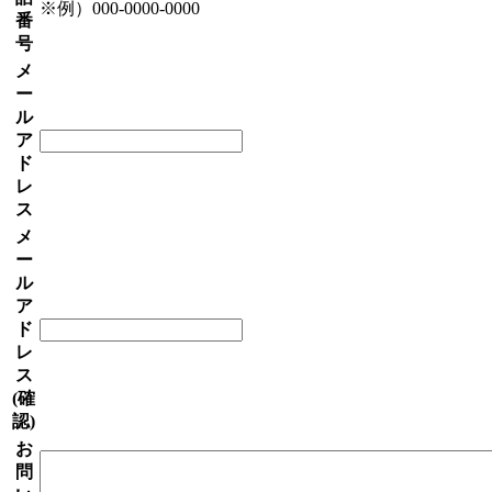
※例）000-0000-0000
番
号
メ
ー
ル
ア
ド
レ
ス
メ
ー
ル
ア
ド
レ
ス
(確
認)
お
問