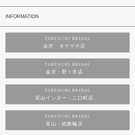
セットリング
お客様の声
会社概要
INFORMATION
婚約ネックレス
プロポーズサポート
店舗情報
ご来店予約
TAKEUCHI BRIDAL
金沢・タテマチ店
ダイヤモンド
ブランドリスト
お客様の声
特定商取引に関する表記
TAKEUCHI BRIDAL
金沢・野々市店
ジュエリーリフォーム
福井指輪工房｜手作りペアリング
お問い合わせ
プライバシーポリシー
TAKEUCHI BRIDAL
真珠ネックレス
福井指輪工房｜手作り結婚指輪 and 婚約指輪
富山インター・二口町店
福井工房｜手作り婚約指輪プロポーズプラン
TAKEUCHI BRIDAL
富山・総曲輪店