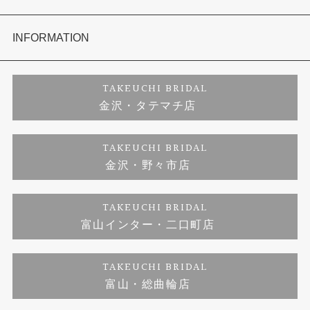
セットリング
お客様の声
会社概要
INFORMATION
婚約ネックレス
プロポーズサポート
店舗情報
ご来店予約
TAKEUCHI BRIDAL
金沢・タテマチ店
ダイヤモンド
ブランドリスト
お客様の声
特定商取引に関する表記
TAKEUCHI BRIDAL
金沢・野々市店
ジュエリーリフォーム
福井指輪工房｜手作りペアリング
お問い合わせ
プライバシーポリシー
TAKEUCHI BRIDAL
真珠ネックレス
福井指輪工房｜手作り結婚指輪 and 婚約指輪
富山インター・二口町店
福井工房｜手作り婚約指輪プロポーズプラン
TAKEUCHI BRIDAL
富山・総曲輪店